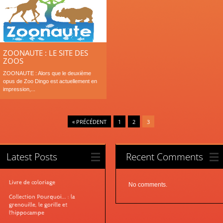
ZOONAUTE : LE SITE DES
ZOOS
ZOONAUTE : Alors que le deuxième
opus de Zoo Dingo est actuellement en
impression,...
« PRÉCÉDENT
1
2
3
Latest Posts
Recent Comments
Livre de coloriage
No comments.
Collection Pourquoi... : la
grenouille, le gorille et
l'hippocampe