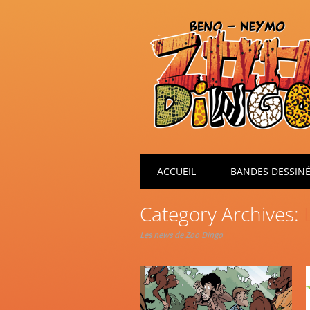
Main menu
Skip
ACCUEIL
BANDES DESSIN
to
content
Category Archives:
Les news de Zoo Dingo