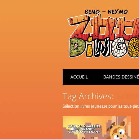
Main menu
Skip
ACCUEIL
BANDES DESSIN
to
content
Tag Archives:
Sélect
Sélection livres jeunesse pour les tout-pet