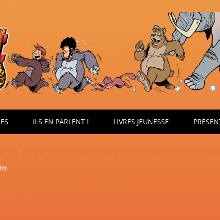
ÉES
ILS EN PARLENT !
LIVRES JEUNESSE
PRÉSEN
ion livres jeunesse pour les tout-peti
its