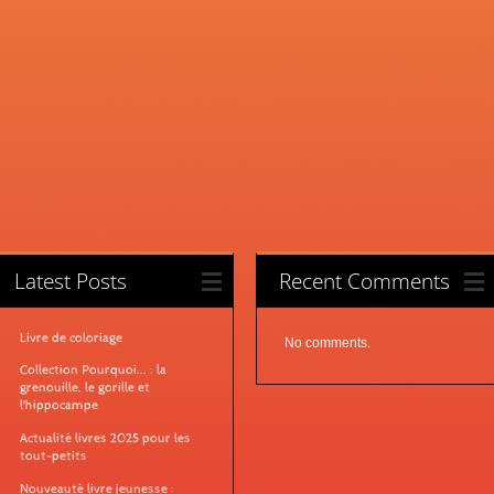
Latest Posts
Recent Comments
Livre de coloriage
No comments.
Collection Pourquoi... : la
grenouille, le gorille et
l'hippocampe
Actualité livres 2025 pour les
tout-petits
Nouveauté livre jeunesse :