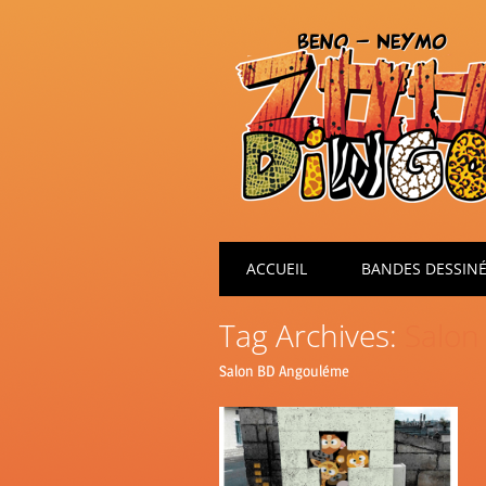
Main menu
Skip
ACCUEIL
BANDES DESSIN
to
content
Tag Archives:
Salon
Salon BD Angouléme