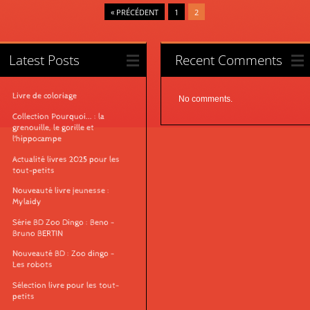
« PRÉCÉDENT
1
2
Latest Posts
Recent Comments
Livre de coloriage
No comments.
Collection Pourquoi... : la
grenouille, le gorille et
l'hippocampe
Actualité livres 2025 pour les
tout-petits
Nouveauté livre jeunesse :
Mylaidy
Série BD Zoo Dingo : Beno -
Bruno BERTIN
Nouveauté BD : Zoo dingo -
Les robots
Sélection livre pour les tout-
petits