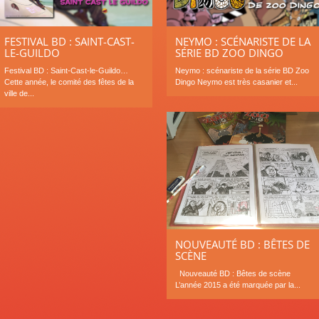
NEYMO : SCÉNARISTE DE LA
FESTIVAL BD : SAINT-CAST-
SÉRIE BD ZOO DINGO
LE-GUILDO
Neymo : scénariste de la série BD Zoo
Festival BD : Saint-Cast-le-Guildo…
Dingo Neymo est très casanier et...
Cette année, le comité des fêtes de la
ville de...
NOUVEAUTÉ BD : BÊTES DE
SCÈNE
Nouveauté BD : Bêtes de scène
L’année 2015 a été marquée par la...